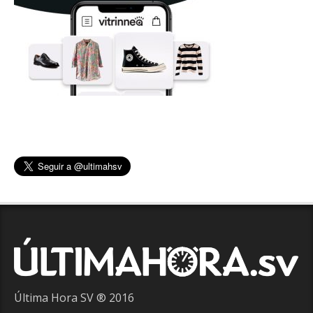
Última Hora SV ® 2016