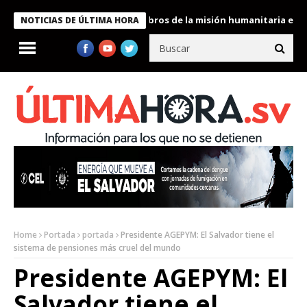
te Bukele condecora a miembros de la misión humanitaria enviada
NOTICIAS DE ÚLTIMA HORA
Home
Portada
portada
Presidente AGEPYM: El Salvador tiene el
sistema de pensiones más cruel del mundo
Presidente AGEPYM: El
Salvador tiene el