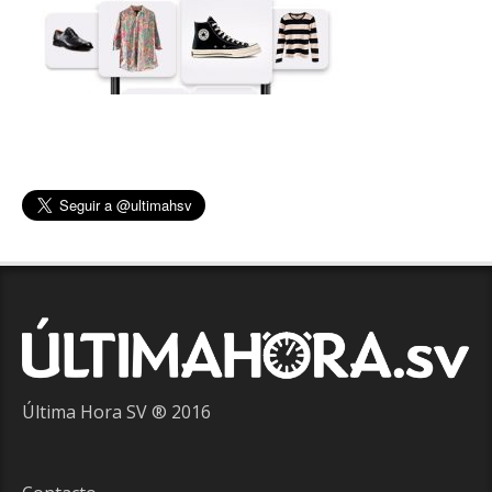
Última Hora SV ® 2016