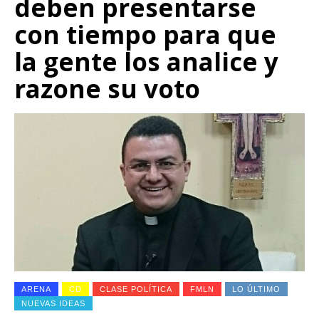
deben presentarse
con tiempo para que
la gente los analice y
razone su voto
ARENA
CD
CLASE POLÍTICA
FMLN
LO ÚLTIMO
NUEVAS IDEAS