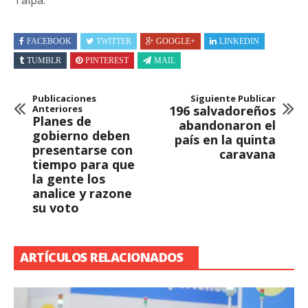
FACEBOOK
TWITTER
GOOGLE+
LINKEDIN
TUMBLR
PINTEREST
MAIL
Publicaciones
Siguiente Publicar
Anteriores
196 salvadoreños
Planes de
abandonaron el
gobierno deben
país en la quinta
presentarse con
caravana
tiempo para que
la gente los
analice y razone
su voto
ARTÍCULOS RELACIONADOS