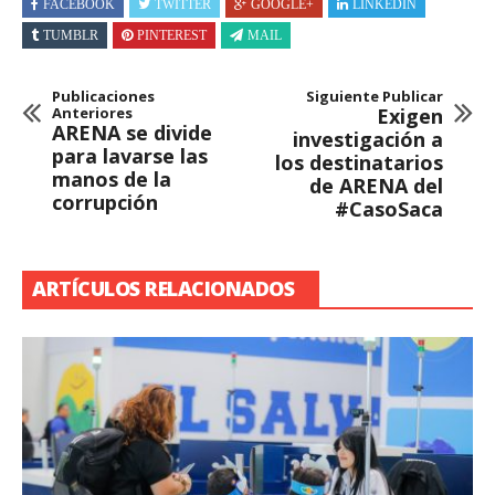
FACEBOOK
TWITTER
GOOGLE+
LINKEDIN
TUMBLR
PINTEREST
MAIL
Publicaciones
Siguiente Publicar
Anteriores
Exigen
ARENA se divide
investigación a
para lavarse las
los destinatarios
manos de la
de ARENA del
corrupción
#CasoSaca
ARTÍCULOS RELACIONADOS