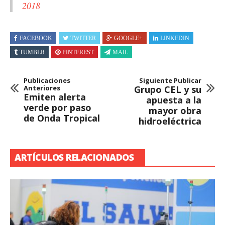
2018
FACEBOOK
TWITTER
GOOGLE+
LINKEDIN
TUMBLR
PINTEREST
MAIL
Publicaciones
Siguiente Publicar
Anteriores
Grupo CEL y su
Emiten alerta
apuesta a la
verde por paso
mayor obra
de Onda Tropical
hidroeléctrica
ARTÍCULOS RELACIONADOS