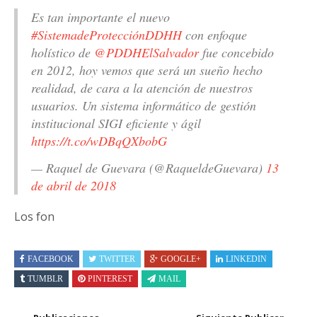
Es tan importante el nuevo
#SistemadeProtecciónDDHH
con enfoque
holístico de
@PDDHElSalvador
fue concebido
en 2012, hoy vemos que será un sueño hecho
realidad, de cara a la atención de nuestros
usuarios. Un sistema informático de gestión
institucional SIGI eficiente y ágil
https://t.co/wDBqQXbobG
— Raquel de Guevara (@RaqueldeGuevara)
13
de abril de 2018
Los fon
FACEBOOK
TWITTER
GOOGLE+
LINKEDIN
TUMBLR
PINTEREST
MAIL