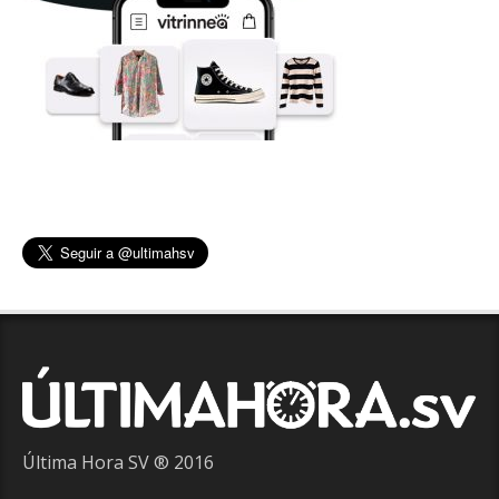
Última Hora SV ® 2016