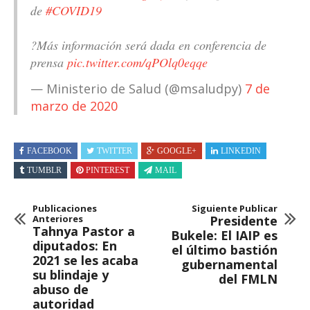
de
#COVID19
?Más información será dada en conferencia de
prensa
pic.twitter.com/qPOlq0eqqe
— Ministerio de Salud (@msaludpy)
7 de
marzo de 2020
FACEBOOK
TWITTER
GOOGLE+
LINKEDIN
TUMBLR
PINTEREST
MAIL
Publicaciones
Siguiente Publicar
Anteriores
Presidente
Tahnya Pastor a
Bukele: El IAIP es
diputados: En
el último bastión
2021 se les acaba
gubernamental
su blindaje y
del FMLN
abuso de
autoridad