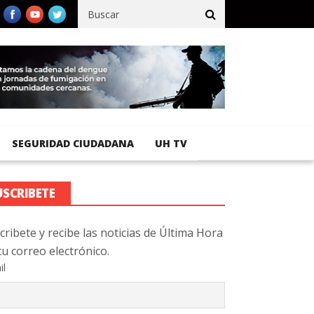
ífico registra 92 % de avance en obras de terracería
Aeropuerto 
SEGURIDAD CIUDADANA
UH TV
USCRIBETE
cribete y recibe las noticias de Última Hora
tu correo electrónico.
il