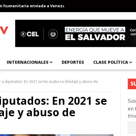
manitaria enviada a Venezuela
Aeropuerto Internacional del Pac
INTERNACIONALES
DEPORTES
CLASE POLÍTICA
 a diputados: En 2021 se les acaba su blindaje y abuso de
S
iputados: En 2021 se
Sus
aje y abuso de
en 
Ema