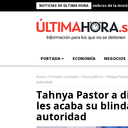
Presidente Bukele condecora a miembros de la misión hu
NOTICIAS DE ÚLTIMA HORA
PORTADA
ECONOMÍA
NEGOCIOS
Home
Portada
portada
Clase política
Tahnya Pastor
autoridad
Tahnya Pastor a d
les acaba su blind
autoridad