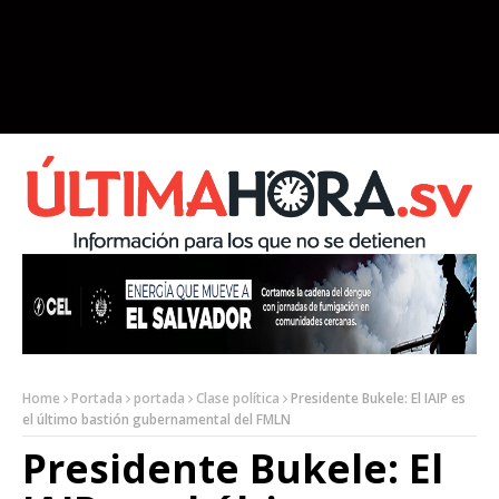
Home
Portada
portada
Clase política
Presidente Bukele: El IAIP es
el último bastión gubernamental del FMLN
Presidente Bukele: El