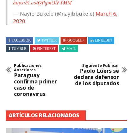
https://t.co/QPgmOlFYMM
— Nayib Bukele (@nayibbukele)
March 6,
2020
FACEBOOK
TWITTER
GOOGLE+
LINKEDIN
TUMBLR
PINTEREST
MAIL
Publicaciones
Siguiente Publicar
Anteriores
Paolo Lüers se
Paraguay
declara defensor
confirma primer
de los diputados
caso de
coronavirus
ARTÍCULOS RELACIONADOS