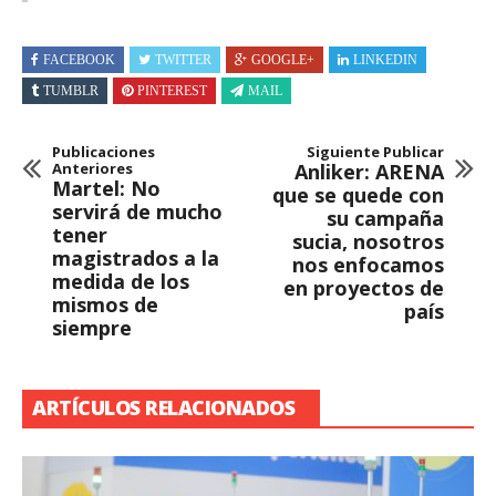
FACEBOOK
TWITTER
GOOGLE+
LINKEDIN
TUMBLR
PINTEREST
MAIL
Publicaciones
Siguiente Publicar
Anteriores
Anliker: ARENA
Martel: No
que se quede con
servirá de mucho
su campaña
tener
sucia, nosotros
magistrados a la
nos enfocamos
medida de los
en proyectos de
mismos de
país
siempre
ARTÍCULOS RELACIONADOS