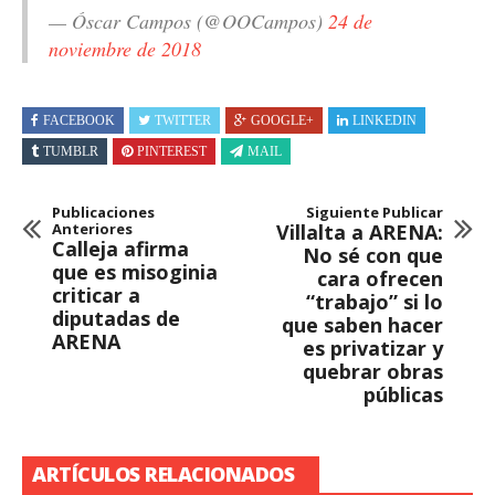
— Óscar Campos (@OOCampos)
24 de
noviembre de 2018
FACEBOOK
TWITTER
GOOGLE+
LINKEDIN
TUMBLR
PINTEREST
MAIL
Publicaciones
Siguiente Publicar
Anteriores
Villalta a ARENA:
Calleja afirma
No sé con que
que es misoginia
cara ofrecen
criticar a
“trabajo” si lo
diputadas de
que saben hacer
ARENA
es privatizar y
quebrar obras
públicas
ARTÍCULOS RELACIONADOS