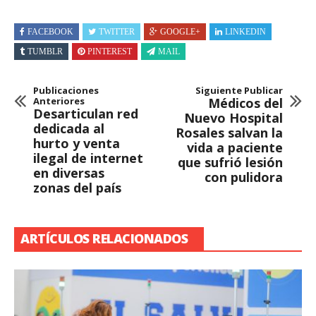
FACEBOOK
TWITTER
GOOGLE+
LINKEDIN
TUMBLR
PINTEREST
MAIL
Publicaciones
Siguiente Publicar
Anteriores
Médicos del
Desarticulan red
Nuevo Hospital
dedicada al
Rosales salvan la
hurto y venta
vida a paciente
ilegal de internet
que sufrió lesión
en diversas
con pulidora
zonas del país
ARTÍCULOS RELACIONADOS