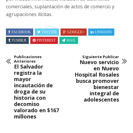
comerciales, suplantación de actos de comercio y
agrupaciones ilícitas.
FACEBOOK
TWITTER
GOOGLE+
LINKEDIN
TUMBLR
PINTEREST
MAIL
Publicaciones
Siguiente Publicar
Anteriores
Nuevo servicio
El Salvador
en Nuevo
registra la
Hospital Rosales
mayor
busca promover
incautación de
bienestar
droga de su
integral de
historia con
adolescentes
decomiso
valorado en $167
millones