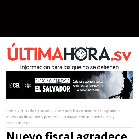
Home
Portada
portada
Clase política
Nuevo fiscal agradece
muestras de apoyo y promete a trabajar con independencia y
transparencia
Nuevo fiscal agradece