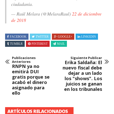
ciudadanía.
— Raúl Melara (@MelaraRaul)
22 de diciembre
de 2018
FACEBOOK
TWITTER
GOOGLE+
LINKEDIN
TUMBLR
PINTEREST
MAIL
Publicaciones
Siguiente Publicar
Anteriores
Erika Saldaña: El
RNPN ya no
nuevo fiscal debe
emitirá DUI
dejar a un lado
gratis porque se
los "shows". Los
acabó el dinero
juicios se ganan
asignado para
en los tribunales
ello
ARTÍCULOS RELACIONADOS