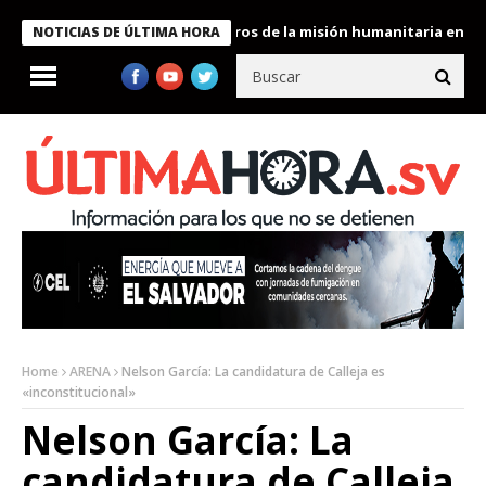
 Bukele condecora a miembros de la misión humanitaria enviada a
NOTICIAS DE ÚLTIMA HORA
Home
ARENA
Nelson García: La candidatura de Calleja es
«inconstitucional»
Nelson García: La
candidatura de Calleja