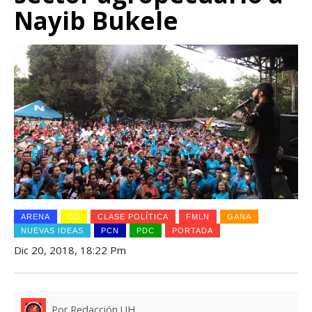
Nayib Bukele
ARENA
CD
CLASE POLÍTICA
FMLN
GANA
NUEVAS IDEAS
PCN
PDC
PORTADA
Dic 20, 2018, 18:22 Pm
Por Redacción UH