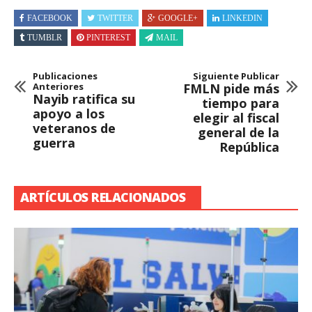
FACEBOOK
TWITTER
GOOGLE+
LINKEDIN
TUMBLR
PINTEREST
MAIL
Publicaciones
Siguiente Publicar
Anteriores
FMLN pide más
Nayib ratifica su
tiempo para
apoyo a los
elegir al fiscal
veteranos de
general de la
guerra
República
ARTÍCULOS RELACIONADOS