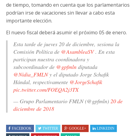
de tiempo, tomando en cuenta que los parlamentarios
podrían irse de vacaciones sin llevar a cabo esta
importante elección.
El nuevo fiscal deberá asumir el próximo 05 de enero.
Esta tarde de jueves 20 de diciembre, sesiona la
Comisión Política de
@AsambleaSV
. En esta
participan nuestra coordinadora y
subcoordinador de
@gpfmln
diputada
@Nidia_FMLN
y el diputado Jorge Schafik
Hándal, respectivamente
@JorgeSchafik
pic.twitter.com/FOEQA2j3TX
— Grupo Parlamentario FMLN (@gpfmln)
20 de
diciembre de 2018
FACEBOOK
TWITTER
GOOGLE+
LINKEDIN