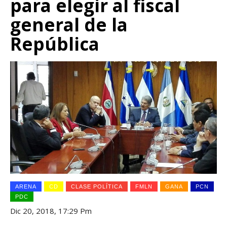
para elegir al fiscal
general de la
República
ARENA
CD
CLASE POLÍTICA
FMLN
GANA
PCN
PDC
Dic 20, 2018, 17:29 Pm