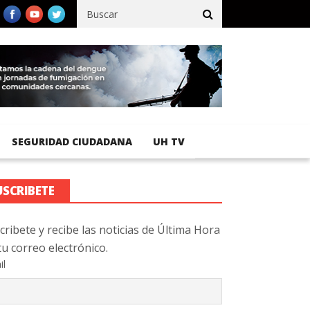
ífico registra 92 % de avance en obras de terracería
Aeropuerto
SEGURIDAD CIUDADANA
UH TV
USCRIBETE
cribete y recibe las noticias de Última Hora
tu correo electrónico.
il