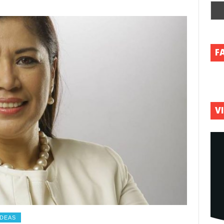
F
V
IDEAS