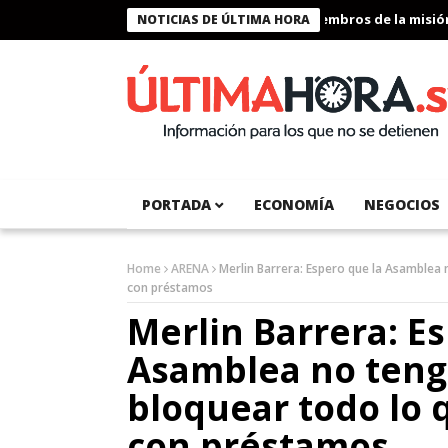
Presidente Bukele condecora a miembros de la misión h
NOTICIAS DE ÚLTIMA HORA
PORTADA
ECONOMÍA
NEGOCIOS
Home
ARENA
Merlin Barrera: Espero que la Asamblea 
con préstamos
Merlin Barrera: E
Asamblea no tenga
bloquear todo lo 
con préstamos