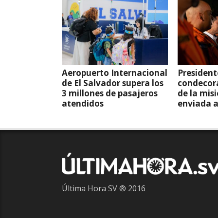
Aeropuerto Internacional
President
de El Salvador supera los
condecor
3 millones de pasajeros
de la mis
atendidos
enviada 
Última Hora SV ® 2016