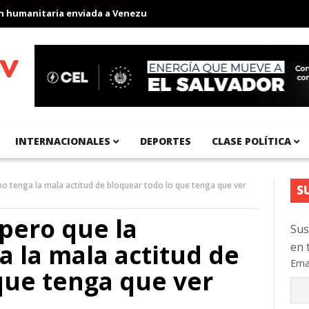
umanitaria enviada a Venezuela
Aeropuerto Internacional del Pac
INTERNACIONALES
DEPORTES
CLASE POLÍTICA
no tenga la mala actitud de bloquear todo lo que tenga que ver
S
spero que la
Sus
 la mala actitud de
en 
Ema
que tenga que ver