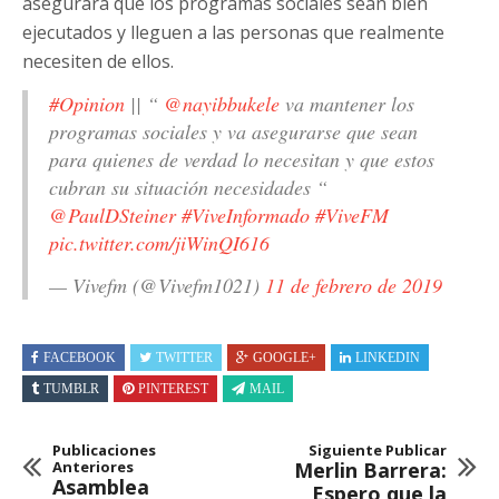
asegurará que los programas sociales sean bien
ejecutados y lleguen a las personas que realmente
necesiten de ellos.
#Opinion
|| “
@nayibbukele
va mantener los
programas sociales y va asegurarse que sean
para quienes de verdad lo necesitan y que estos
cubran su situación necesidades “
@PaulDSteiner
#ViveInformado
#ViveFM
pic.twitter.com/jiWinQI616
— Vivefm (@Vivefm1021)
11 de febrero de 2019
FACEBOOK
TWITTER
GOOGLE+
LINKEDIN
TUMBLR
PINTEREST
MAIL
Publicaciones
Siguiente Publicar
Anteriores
Merlin Barrera:
Asamblea
Espero que la