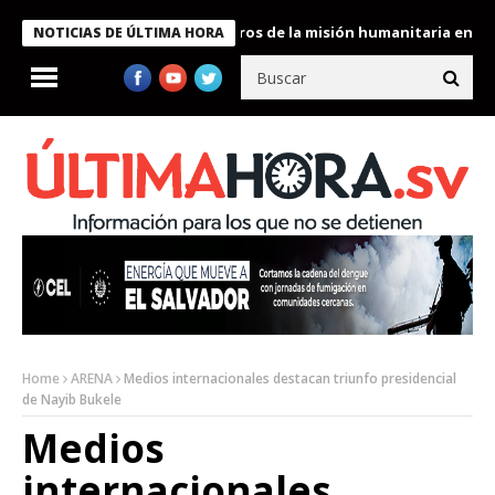
 Bukele condecora a miembros de la misión humanitaria enviada a
NOTICIAS DE ÚLTIMA HORA
Home
ARENA
Medios internacionales destacan triunfo presidencial
de Nayib Bukele
Medios
internacionales