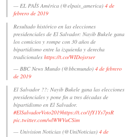
— EL PAÍS América (@elpais_america)
4 de
febrero de 2019
Resultado histórico en las elecciones
presidenciales de El Salvador: Nayib Bukele gana
los comicios y rompe con 30 años de
bipartidismo entre la izquierda y derecha
tradicionales
https://t.co/WIDojsrser
— BBC News Mundo (@bbcmundo)
4 de febrero
de 2019
El Salvador ??: Nayib Bukele gana las elecciones
presidenciales y pone fin a tres décadas de
bipartidismo en El Salvador.
#ElSalvadorVoto2019
https://t.co/1fY1Ys7psR
pic.twitter.com/wlWWVuCSim
— Univision Noticias (@UniNoticias)
4 de