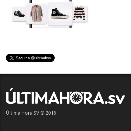
Última Hora SV ® 2016