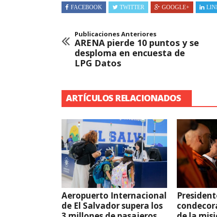
FACEBOOK
TWITTER
GOOGLE+
LIN
Publicaciones Anteriores
ARENA pierde 10 puntos y se
desploma en encuesta de
LPG Datos
ARTÍCULOS RELACIONADOS
Aeropuerto Internacional
President
de El Salvador supera los
condecor
3 millones de pasajeros
de la mis