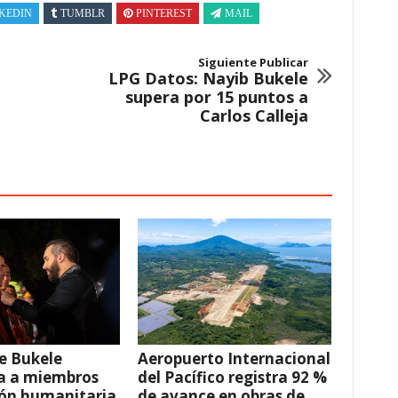
KEDIN
TUMBLR
PINTEREST
MAIL
Siguiente Publicar
LPG Datos: Nayib Bukele
supera por 15 puntos a
Carlos Calleja
e Bukele
Aeropuerto Internacional
a a miembros
del Pacífico registra 92 %
ión humanitaria
de avance en obras de