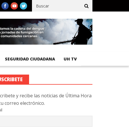
cífico registra 92 % de avance en obras de terracería
Aeropuerto
SEGURIDAD CIUDADANA
UH TV
USCRIBETE
cribete y recibe las noticias de Última Hora
tu correo electrónico.
il