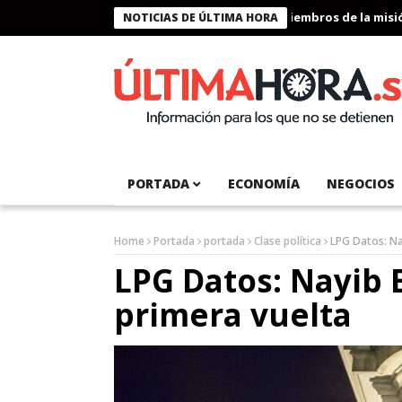
Presidente Bukele condecora a miembros de la misión h
NOTICIAS DE ÚLTIMA HORA
PORTADA
ECONOMÍA
NEGOCIOS
Home
Portada
portada
Clase política
LPG Datos: Na
LPG Datos: Nayib 
primera vuelta