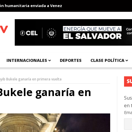
umanitaria enviada a Venezuela
Aeropuerto Internacional del Pa
INTERNACIONALES
DEPORTES
CLASE POLÍTICA
yib Bukele ganaría en primera vuelta
S
Bukele ganaría en
Sus
en 
Ema