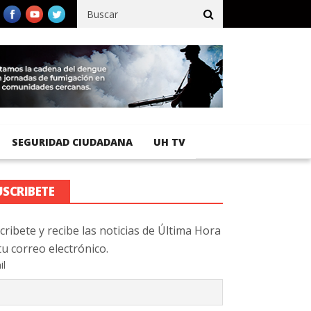
egistra 92 % de avance en obras de terracería
Aeropuerto Interna
SEGURIDAD CIUDADANA
UH TV
USCRIBETE
cribete y recibe las noticias de Última Hora
tu correo electrónico.
il