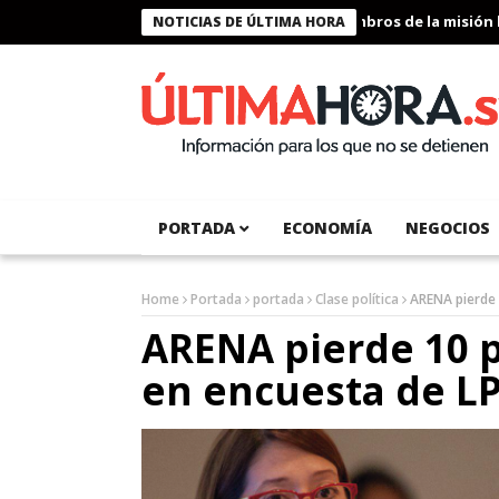
Presidente Bukele condecora a miembros de la misión humanitar
NOTICIAS DE ÚLTIMA HORA
PORTADA
ECONOMÍA
NEGOCIOS
Home
Portada
portada
Clase política
ARENA pierde 
ARENA pierde 10 
en encuesta de L