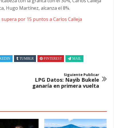
cabeza con la gráfica con el 30%, Carlos Calleja
ica, Hugo Martínez, alcanza el 8%.
 supera por 15 puntos a Carlos Calleja
KEDIN
TUMBLR
PINTEREST
MAIL
Siguiente Publicar
LPG Datos: Nayib Bukele
ganaría en primera vuelta