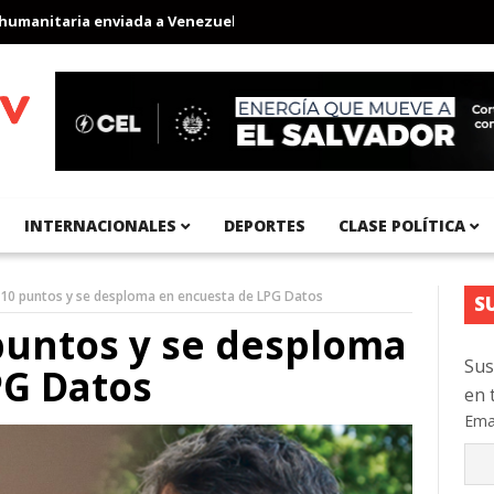
ia enviada a Venezuela
Aeropuerto Internacional del Pacífico r
INTERNACIONALES
DEPORTES
CLASE POLÍTICA
10 puntos y se desploma en encuesta de LPG Datos
S
puntos y se desploma
Sus
PG Datos
en 
Ema