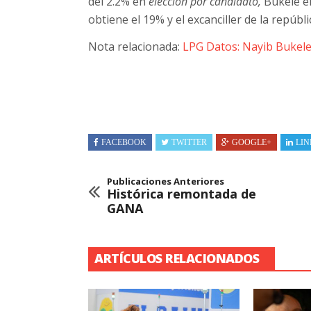
del 2.2% en
elección por candidato,
Bukele en
obtiene el 19% y el excanciller de la repúbl
Nota relacionada:
LPG Datos: Nayib Bukele
FACEBOOK
TWITTER
GOOGLE+
LIN
Publicaciones Anteriores
Histórica remontada de
GANA
ARTÍCULOS RELACIONADOS