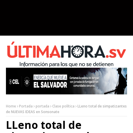
Home
Portada
portada
Clase política
LLeno total de simpatizantes
de NUEVAS IDEAS en Sonsonate
LLeno total de