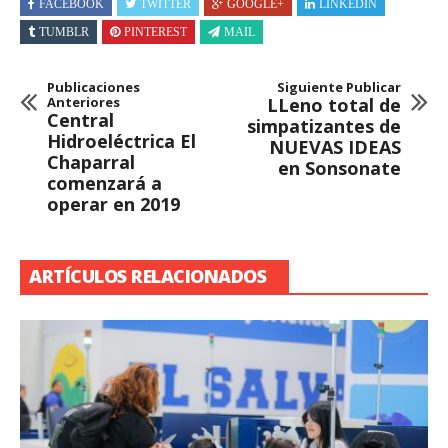
FACEBOOK
TWITTER
GOOGLE+
LINKEDIN
TUMBLR
PINTEREST
MAIL
Publicaciones
Siguiente Publicar
Anteriores
LLeno total de
Central
simpatizantes de
Hidroeléctrica El
NUEVAS IDEAS
Chaparral
en Sonsonate
comenzará a
operar en 2019
ARTÍCULOS RELACIONADOS