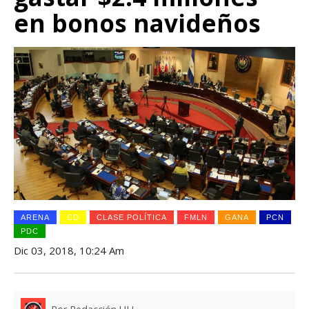
en bonos navideños
ARENA
CD
CLASE POLÍTICA
FMLN
GANA
PCN
PDC
Dic 03, 2018, 10:24 Am