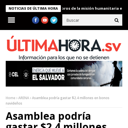
te Bukele condecora a miembros de la misión humanitaria enviada
NOTICIAS DE ÚLTIMA HORA
Home
ARENA
Asamblea podría gastar $2.4 millones en bonos
navideños
Asamblea podría
gastar $2.4 millones