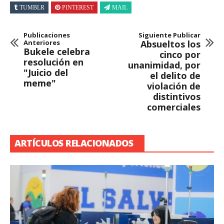
TUMBLR
PINTEREST
MAIL
Publicaciones
Siguiente Publicar
Anteriores
Absueltos los
Bukele celebra
cinco por
resolución en
unanimidad, por
"Juicio del
el delito de
meme"
violación de
distintivos
comerciales
ARTÍCULOS RELACIONADOS