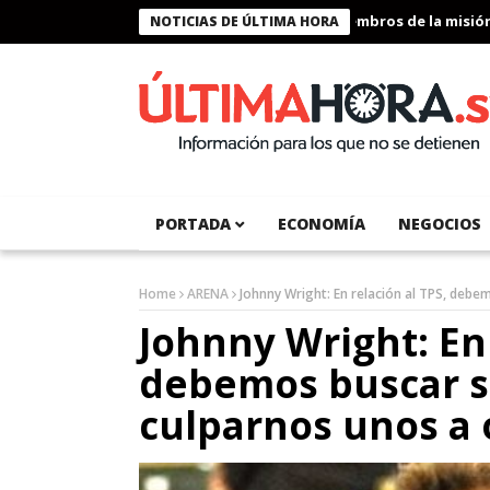
Presidente Bukele condecora a miembros de la misión huma
NOTICIAS DE ÚLTIMA HORA
PORTADA
ECONOMÍA
NEGOCIOS
Home
ARENA
Johnny Wright: En relación al TPS, debe
Johnny Wright: En 
debemos buscar s
culparnos unos a 