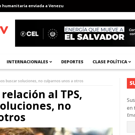
nitaria enviada a Venezuela
Aeropuerto Internacional del Pacíf
INTERNACIONALES
DEPORTES
CLASE POLÍTICA
mos buscar soluciones, no culparnos unos a otros
S
relación al TPS,
Sus
oluciones, no
en 
otros
Ema