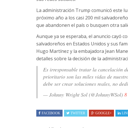
La administración Trump comunicó este lun
próximo año a los casi 200 mil salvadore
que abandonen el país o busquen otra sali
Aunque ya se esperaba, el anuncio cayó co
salvadoreños en Estados Unidos y sus famili
Hugo Martínez y la embajadora Jean Manes
detalles sobre la decisión de la administra
Es irresponsable tratar la cancelación 
prioritario son las miles vidas de nuest
debe ser crear soluciones reales, no ded
— Johnny Wright Sol (@JohnnyWSol)
8
FACEBOOK
TWITTER
GOOGLE+
LIN