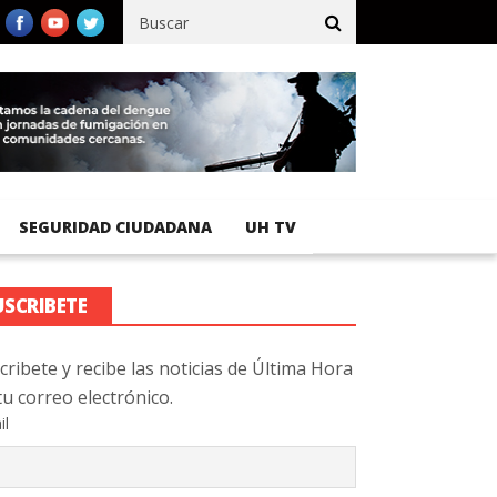
ico registra 92 % de avance en obras de terracería
Aeropuerto In
SEGURIDAD CIUDADANA
UH TV
USCRIBETE
cribete y recibe las noticias de Última Hora
tu correo electrónico.
il