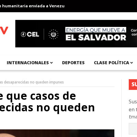
manitaria enviada a Venezuela
Aeropuerto Internacional del Pac
INTERNACIONALES
DEPORTES
CLASE POLÍTICA
nas desaparecidas no queden impunes
S
e que casos de
Sus
ecidas no queden
en 
Ema