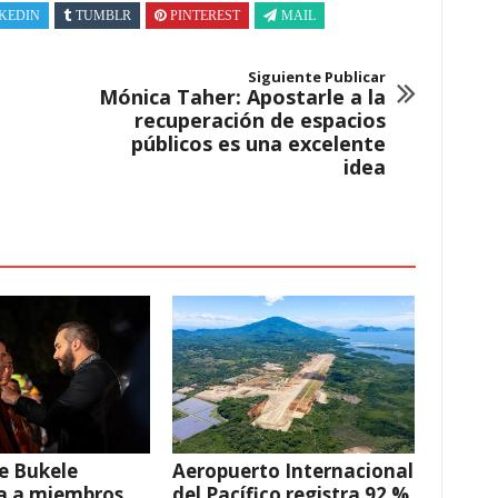
KEDIN
TUMBLR
PINTEREST
MAIL
Siguiente Publicar
Mónica Taher: Apostarle a la
recuperación de espacios
públicos es una excelente
idea
e Bukele
Aeropuerto Internacional
a a miembros
del Pacífico registra 92 %