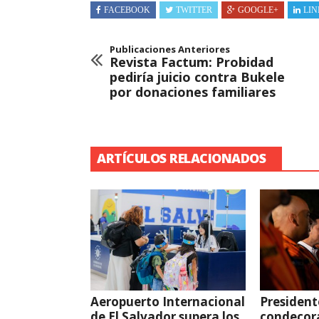
FACEBOOK
TWITTER
GOOGLE+
LIN
Publicaciones Anteriores
Revista Factum: Probidad
pediría juicio contra Bukele
por donaciones familiares
ARTÍCULOS RELACIONADOS
Aeropuerto Internacional
President
de El Salvador supera los
condecor