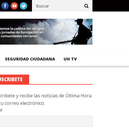
ífico registra 92 % de avance en obras de terracería
Aeropuerto 
SEGURIDAD CIUDADANA
UH TV
USCRIBETE
cribete y recibe las noticias de Última Hora
tu correo electrónico.
il