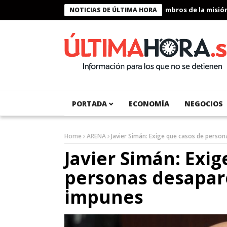
Presidente Bukele condecora a miembros de la misión hu
NOTICIAS DE ÚLTIMA HORA
PORTADA
ECONOMÍA
NEGOCIOS
Home
ARENA
Javier Simán: Exige que casos de perso
Javier Simán: Exig
personas desapar
impunes