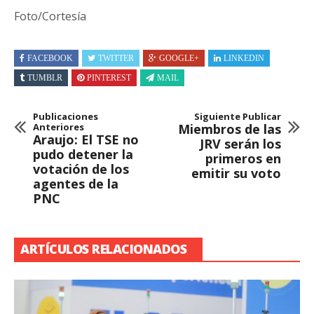
Foto/Cortesía
FACEBOOK
TWITTER
GOOGLE+
LINKEDIN
TUMBLR
PINTEREST
MAIL
Publicaciones
Siguiente Publicar
Anteriores
Miembros de las
Araujo: El TSE no
JRV serán los
pudo detener la
primeros en
votación de los
emitir su voto
agentes de la
PNC
ARTÍCULOS RELACIONADOS