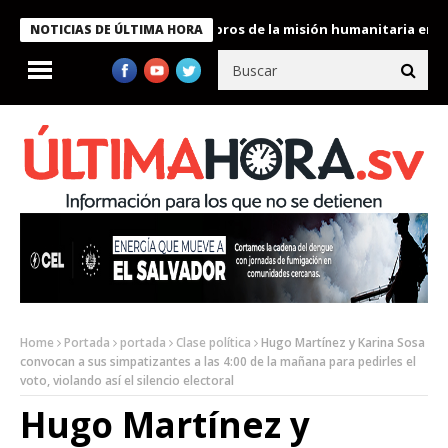
te Bukele condecora a miembros de la misión humanitaria enviada
NOTICIAS DE ÚLTIMA HORA
Home
Portada
portada
Clase política
Hugo Martínez y Karina Sosa
convocan a sus simpatizantes a las 4:00 de la mañana para pedirles el
voto, violando así el silencio electoral
Hugo Martínez y