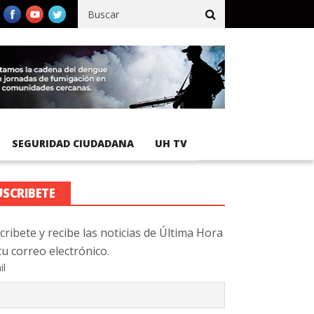
cífico registra 92 % de avance en obras de terracería
Aeropuerto
SEGURIDAD CIUDADANA
UH TV
USCRIBETE
cribete y recibe las noticias de Última Hora
tu correo electrónico.
il