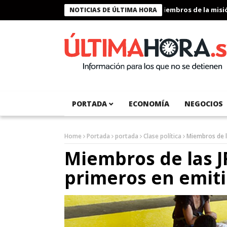
Presidente Bukele condecora a miembros de la misión h
NOTICIAS DE ÚLTIMA HORA
PORTADA
ECONOMÍA
NEGOCIOS
Home
Portada
portada
Clase política
Miembros de l
Miembros de las J
primeros en emiti