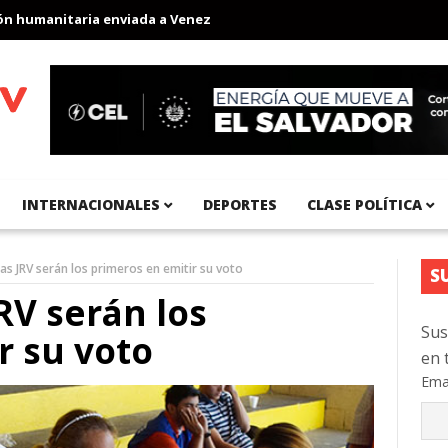
umanitaria enviada a Venezuela
Aeropuerto Internacional del Pa
INTERNACIONALES
DEPORTES
CLASE POLÍTICA
as JRV serán los primeros en emitir su voto
S
RV serán los
Sus
r su voto
en 
Ema