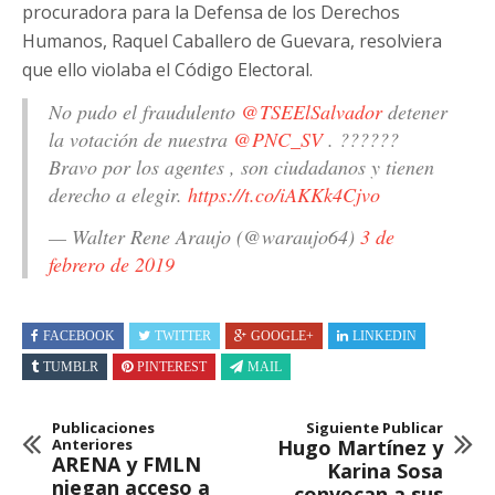
procuradora para la Defensa de los Derechos
Humanos, Raquel Caballero de Guevara, resolviera
que ello violaba el Código Electoral.
No pudo el fraudulento
@TSEElSalvador
detener
la votación de nuestra
@PNC_SV
. ??????
Bravo por los agentes , son ciudadanos y tienen
derecho a elegir.
https://t.co/iAKKk4Cjvo
— Walter Rene Araujo (@waraujo64)
3 de
febrero de 2019
FACEBOOK
TWITTER
GOOGLE+
LINKEDIN
TUMBLR
PINTEREST
MAIL
Publicaciones
Siguiente Publicar
Anteriores
Hugo Martínez y
ARENA y FMLN
Karina Sosa
niegan acceso a
convocan a sus