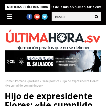
ukele condecora a miembros de la misión humanitaria enviada a V
NOTICIAS DE ÚLTIMA HORA
Home
Portada
portada
Clase política
Hijo de expresidente Flores:
«He cumplido con mi deber»
Hijo de expresidente
Flores: «He cumplido