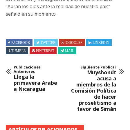
“Abran los ojos ante la realidad de nuestro país“
señaló en su momento.
FACEBOOK
TWITTER
GOOGLE+
LINKEDIN
TUMBLR
PINTEREST
MAIL
Publicaciones
Siguiente Publicar
Anteriores
Muyshondt
Llega la
acusa a
primavera Arabe
miembros de la
a Nicaragua
Comisión Política
de hacer
proselitismo a
favor de Simán
ARTÍCULOS RELACIONADOS