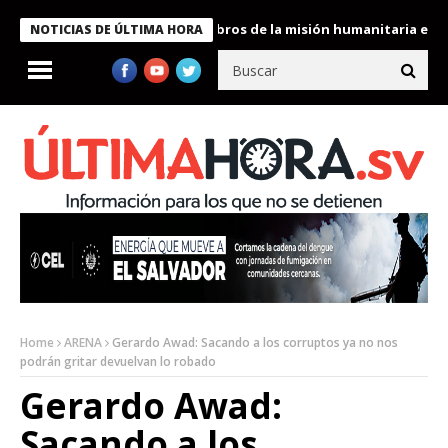
te Bukele condecora a miembros de la misión humanitaria enviada
NOTICIAS DE ÚLTIMA HORA
Home
ARENA
Gerardo Awad: Sacando a los corruptos ya no nos
podrán gritar devuelvan lo robado
Gerardo Awad:
Sacando a los