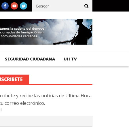
fico registra 92 % de avance en obras de terracería
Aeropuerto I
SEGURIDAD CIUDADANA
UH TV
USCRIBETE
cribete y recibe las noticias de Última Hora
tu correo electrónico.
il