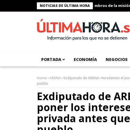
Presidente Bukele condecora a miembros de la misión hum
NOTICIAS DE ÚLTIMA HORA
PORTADA
ECONOMÍA
NEGOCIOS
Home
ARENA
Exdiputado de ARENA: Heredamos el poner
pueblo
Exdiputado de AR
poner los interes
privada antes que 
pueblo