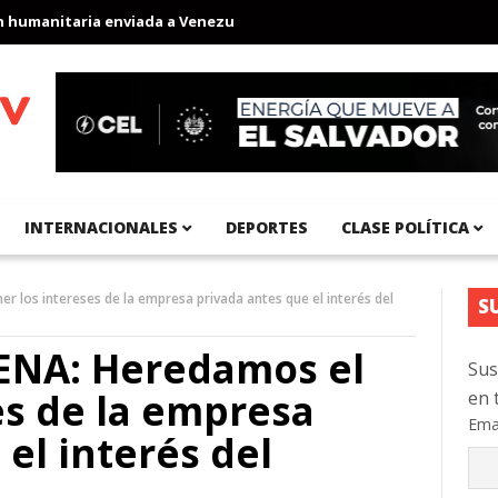
anitaria enviada a Venezuela
Aeropuerto Internacional del Pací
INTERNACIONALES
DEPORTES
CLASE POLÍTICA
 los intereses de la empresa privada antes que el interés del
S
ENA: Heredamos el
Sus
es de la empresa
en 
Ema
el interés del