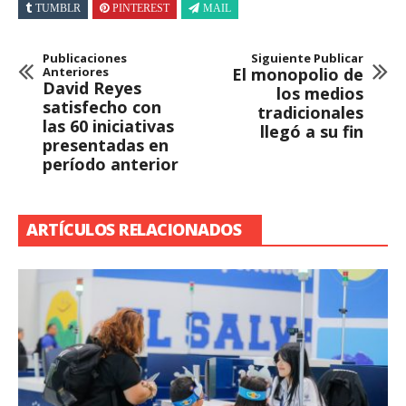
TUMBLR
PINTEREST
MAIL
Publicaciones
Siguiente Publicar
Anteriores
El monopolio de
David Reyes
los medios
satisfecho con
tradicionales
las 60 iniciativas
llegó a su fin
presentadas en
período anterior
ARTÍCULOS RELACIONADOS