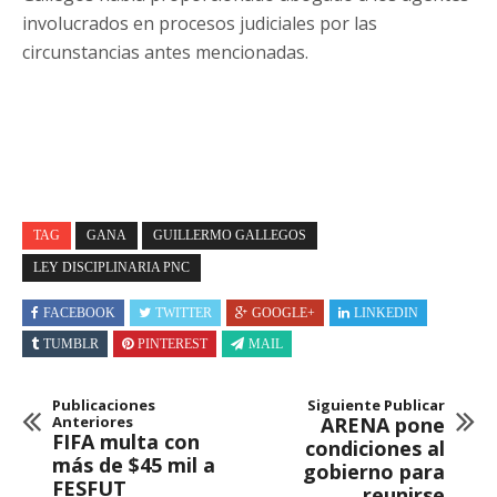
involucrados en procesos judiciales por las
circunstancias antes mencionadas.
TAG
GANA
GUILLERMO GALLEGOS
LEY DISCIPLINARIA PNC
FACEBOOK
TWITTER
GOOGLE+
LINKEDIN
TUMBLR
PINTEREST
MAIL
Publicaciones
Siguiente Publicar
Anteriores
ARENA pone
FIFA multa con
condiciones al
más de $45 mil a
gobierno para
FESFUT
reunirse