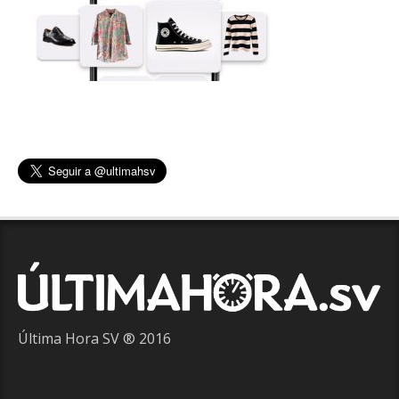
Última Hora SV ® 2016