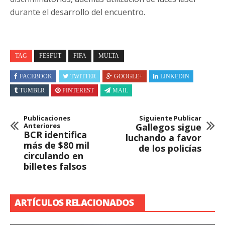
durante el desarrollo del encuentro.
TAG
FESFUT
FIFA
MULTA
FACEBOOK
TWITTER
GOOGLE+
LINKEDIN
TUMBLR
PINTEREST
MAIL
Publicaciones
Siguiente Publicar
Anteriores
Gallegos sigue
BCR identifica
luchando a favor
más de $80 mil
de los policías
circulando en
billetes falsos
ARTÍCULOS RELACIONADOS