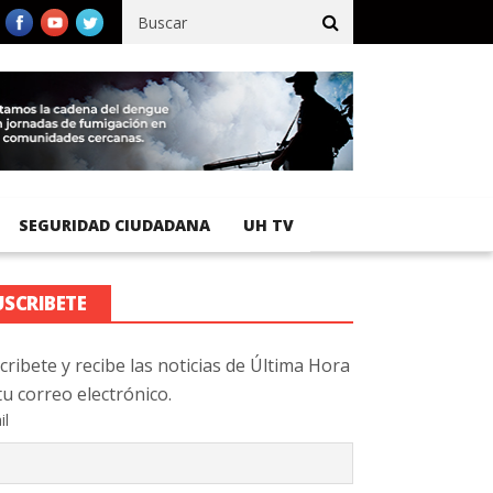
ífico registra 92 % de avance en obras de terracería
Aeropuerto 
SEGURIDAD CIUDADANA
UH TV
USCRIBETE
cribete y recibe las noticias de Última Hora
tu correo electrónico.
il