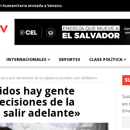
manitaria enviada a Venezuela
Aeropuerto Internacional del Pac
INTERNACIONALES
DEPORTES
CLASE POLÍTICA
 pero por decisiones de la cúpula no pueden salir adelante»
S
tidos hay gente
Sus
ecisiones de la
en 
salir adelante»
Ema