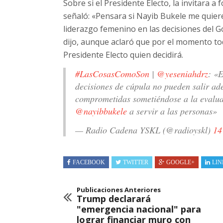
Sobre si el Presidente Electo, la invitara 
señaló: «Pensara si Nayib Bukele me quiere
liderazgo femenino en las decisiones del 
dijo, aunque aclaró que por el momento tod
Presidente Electo quien decidirá.
#LasCosasComoSon
|
@yeseniahdrz
: «E
decisiones de cúpula no pueden salir ad
comprometidas sometiéndose a la evaluac
@nayibbukele
a servir a las personas»
— Radio Cadena YSKL (@radioyskl)
14
FACEBOOK
TWITTER
GOOGLE+
LIN
Publicaciones Anteriores
Trump declarará
"emergencia nacional" para
lograr financiar muro con