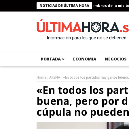
Presidente Bukele condecora a miembros de la misión hu
NOTICIAS DE ÚLTIMA HORA
PORTADA
ECONOMÍA
NEGOCIOS
Home
ARENA
«En todos los partidos hay gente buena,
«En todos los par
buena, pero por d
cúpula no pueden 