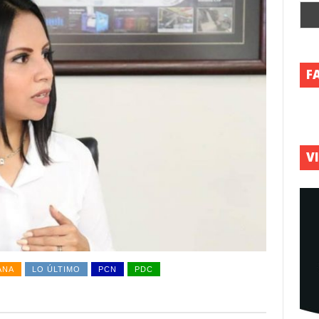
F
V
ANA
LO ÚLTIMO
PCN
PDC