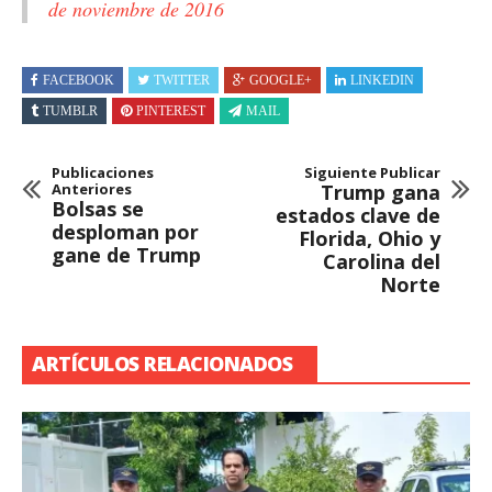
de noviembre de 2016
FACEBOOK
TWITTER
GOOGLE+
LINKEDIN
TUMBLR
PINTEREST
MAIL
Publicaciones
Siguiente Publicar
Anteriores
Trump gana
Bolsas se
estados clave de
desploman por
Florida, Ohio y
gane de Trump
Carolina del
Norte
ARTÍCULOS RELACIONADOS