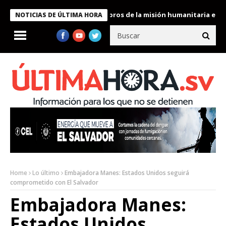
te Bukele condecora a miembros de la misión humanitaria enviada
NOTICIAS DE ÚLTIMA HORA
Home
Lo último
Embajadora Manes: Estados Unidos seguirá
comprometido con El Salvador
Embajadora Manes:
Estados Unidos