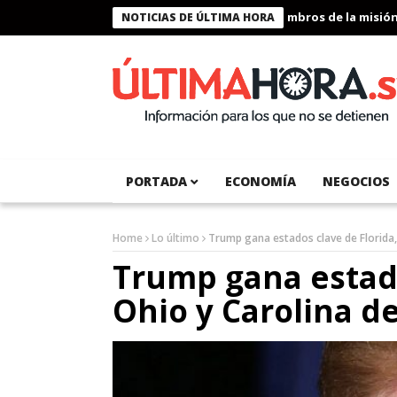
Presidente Bukele condecora a miembros de la misión huma
NOTICIAS DE ÚLTIMA HORA
PORTADA
ECONOMÍA
NEGOCIOS
Home
Lo último
Trump gana estados clave de Florida,
Trump gana estado
Ohio y Carolina d