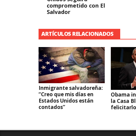
comprometido con El
Salvador
ARTÍCULOS RELACIONADOS
Inmigrante salvadoreña:
“Creo que mis días en
Obama in
Estados Unidos están
la Casa B
contados”
felicitarl