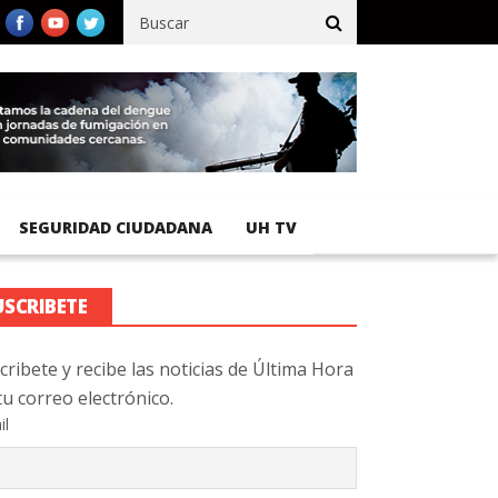
ico registra 92 % de avance en obras de terracería
Aeropuerto I
SEGURIDAD CIUDADANA
UH TV
USCRIBETE
cribete y recibe las noticias de Última Hora
tu correo electrónico.
il