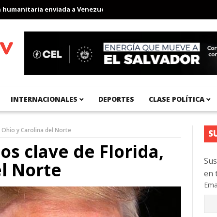
nitaria enviada a Venezuela
Aeropuerto Internacional del Pacíf
INTERNACIONALES
DEPORTES
CLASE POLÍTICA
 Ohio y Carolina del Norte
S
s clave de Florida,
Sus
el Norte
en 
Ema