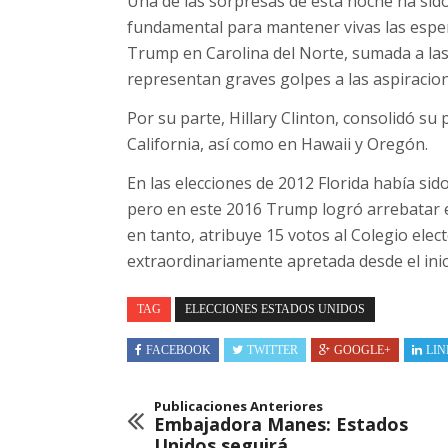
Una de las sorpresas de esta noche ha sido
fundamental para mantener vivas las espera
Trump en Carolina del Norte, sumada a las 
representan graves golpes a las aspiracion
Por su parte, Hillary Clinton, consolidó su 
California, así como en Hawaii y Oregón.
En las elecciones de 2012 Florida había sid
pero en este 2016 Trump logró arrebatar e
en tanto, atribuye 15 votos al Colegio elec
extraordinariamente apretada desde el inic
TAG
ELECCIONES ESTADOS UNIDOS
FACEBOOK
TWITTER
GOOGLE+
LIN
Publicaciones Anteriores
Embajadora Manes: Estados
Unidos seguirá