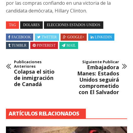
por las compras confiando en una victoria de la
candidata demócrata, Hillary Clinton.
TAG
DOLARES
ELECCIONES ESTADOS UNIDOS
FACEBOOK
TWITTER
GOOGLE+
LINKEDIN
TUMBLR
PINTEREST
MAIL
Publicaciones
Siguiente Publicar
Anteriores
Embajadora
Colapsa el sitio
Manes: Estados
de inmigración
Unidos seguirá
de Canadá
comprometido
con El Salvador
ARTÍCULOS RELACIONADOS