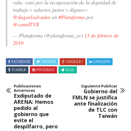
vida; votó por la recuperación de la dignidad de
trabajo y salarios justos y dignos»:
@dagoelsalvador
en
#Plataforma
por
@canalTVX
— Plataforma (@plataforma_sv)
13 de febrero de
2019
FACEBOOK
TWITTER
GOOGLE+
LINKEDIN
TUMBLR
PINTEREST
MAIL
Publicaciones
Siguiente Publicar
Anteriores
Gobierno del
Exdiputado de
FMLN se justifica
ARENA: Hemos
ante finalización
pedido al
de TLC con
gobierno que
Taiwán
evite el
despilfarro, pero