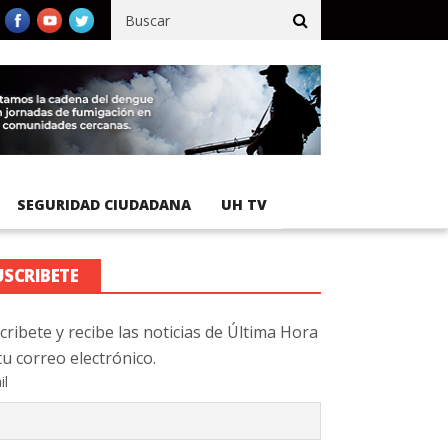
ífico registra 92 % de avance en obras de terracería
Aeropuerto
SEGURIDAD CIUDADANA
UH TV
USCRIBETE
cribete y recibe las noticias de Última Hora
tu correo electrónico.
il