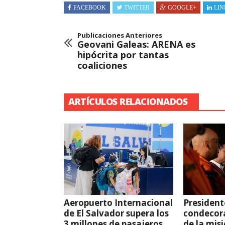
FACEBOOK
TWITTER
GOOGLE+
LIN
Publicaciones Anteriores
Geovani Galeas: ARENA es
hipócrita por tantas
coaliciones
ARTÍCULOS RELACIONADOS
Aeropuerto Internacional
President
de El Salvador supera los
condecor
3 millones de pasajeros
de la mis