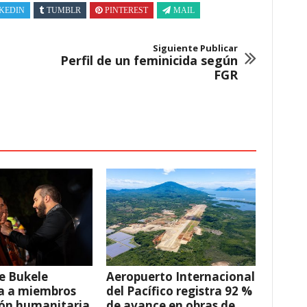
KEDIN
TUMBLR
PINTEREST
MAIL
Siguiente Publicar
Perfil de un feminicida según
FGR
e Bukele
Aeropuerto Internacional
a a miembros
del Pacífico registra 92 %
ión humanitaria
de avance en obras de