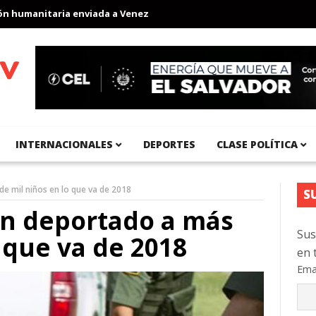
umanitaria enviada a Venezuela
Aeropuerto Internacional del Pac
INTERNACIONALES
DEPORTES
CLASE POLÍTICA
e mil niños en lo que va de 2018
S
an deportado a más
Sus
 que va de 2018
en 
Ema