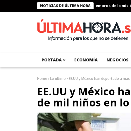
Presidente Bukele condecora a miembros de la misión h
NOTICIAS DE ÚLTIMA HORA
PORTADA
ECONOMÍA
NEGOCIOS
Home
Lo último
EE.UU y México han deportado a más d
EE.UU y México h
de mil niños en lo