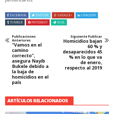
FACEBOOK
TWITTER
GOOGLE+
LINKEDIN
TUMBLR
PINTEREST
MAIL
Publicaciones
Siguiente Publicar
Anteriores
Homicidios bajan
“Vamos en el
60 % y
camino
desaparecidos 45
correcto”,
% en lo que va
asegura Nayib
de enero,
Bukele debido a
respecto al 2019
la baja de
homicidios en el
país
ARTÍCULOS RELACIONADOS