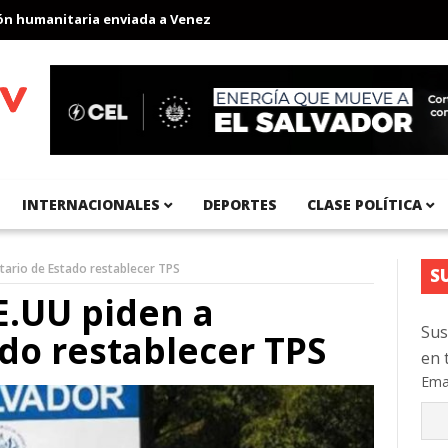
umanitaria enviada a Venezuela
Aeropuerto Internacional del Pa
INTERNACIONALES
DEPORTES
CLASE POLÍTICA
tario de Estado restablecer TPS
S
E.UU piden a
Sus
ado restablecer TPS
en 
Ema