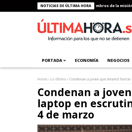
Presidente Bukele condecora a miembros de la misión hum
NOTICIAS DE ÚLTIMA HORA
PORTADA
ECONOMÍA
NEGOCIOS
Home
Lo último
Condenan a joven que intentó hurtar 
Condenan a joven
laptop en escrutin
4 de marzo