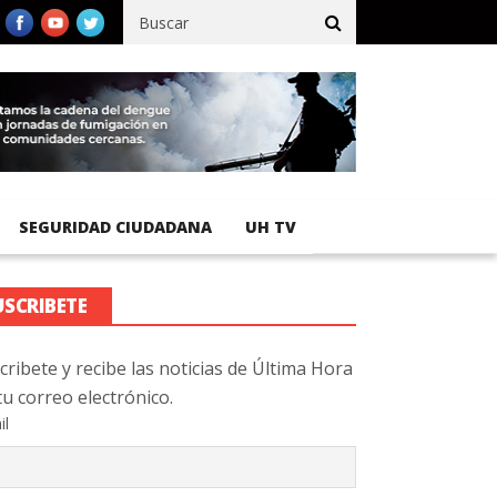
fico registra 92 % de avance en obras de terracería
Aeropuerto I
SEGURIDAD CIUDADANA
UH TV
USCRIBETE
cribete y recibe las noticias de Última Hora
tu correo electrónico.
il