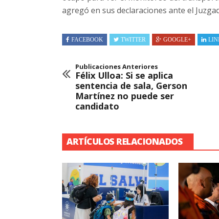
agregó en sus declaraciones ante el Juzga
FACEBOOK
TWITTER
GOOGLE+
LIN
Publicaciones Anteriores
Félix Ulloa: Si se aplica
sentencia de sala, Gerson
Martínez no puede ser
candidato
ARTÍCULOS RELACIONADOS