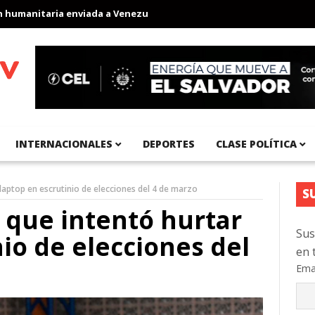
anitaria enviada a Venezuela
Aeropuerto Internacional del Pací
INTERNACIONALES
DEPORTES
CLASE POLÍTICA
laptop en escrutinio de elecciones del 4 de marzo
S
 que intentó hurtar
Sus
io de elecciones del
en 
Ema