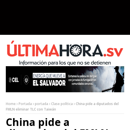
Home
Portada
portada
Clase política
China pide a diputados del
FMLN eliminar TLC con Taiwán
China pide a