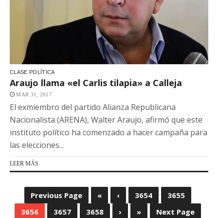
CLASE POLÍTICA
Araujo llama «el Carlis tilapia» a Calleja
MAR 31, 2017
El exmiembro del partido Alianza Republicana
Nacionalista (ARENA), Walter Araujo, afirmó que este
instituto político ha comenzado a hacer campaña para
las elecciones...
LEER MÁS
Previous Page
«
‹
3654
3655
3656
3657
3658
›
»
Next Page