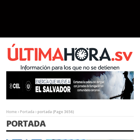
Home
Portada
portada
(Page 3656)
PORTADA