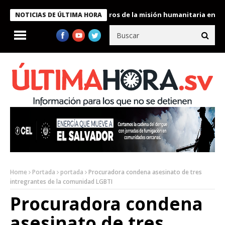
 Bukele condecora a miembros de la misión humanitaria enviada a
NOTICIAS DE ÚLTIMA HORA
Home
Portada
portada
Procuradora condena asesinato de tres
intregrantes de la comunidad LGBTI
Procuradora condena
asesinato de tres