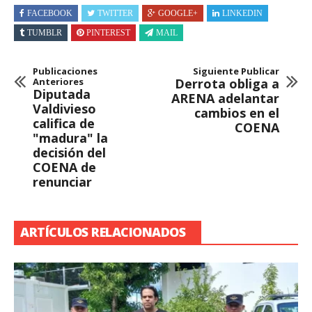
FACEBOOK
TWITTER
GOOGLE+
LINKEDIN
TUMBLR
PINTEREST
MAIL
Publicaciones
Siguiente Publicar
Anteriores
Derrota obliga a
Diputada
ARENA adelantar
Valdivieso
cambios en el
califica de
COENA
"madura" la
decisión del
COENA de
renunciar
ARTÍCULOS RELACIONADOS