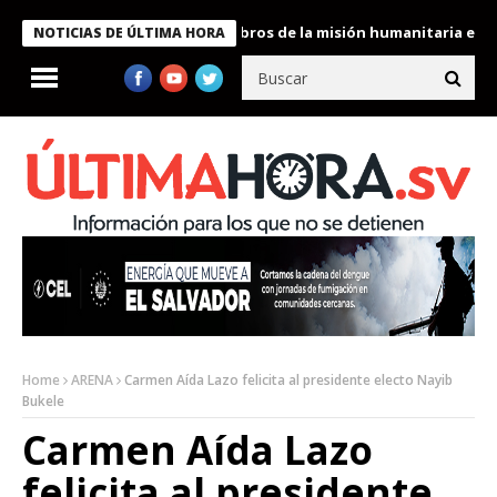
te Bukele condecora a miembros de la misión humanitaria enviada
NOTICIAS DE ÚLTIMA HORA
Home
ARENA
Carmen Aída Lazo felicita al presidente electo Nayib
Bukele
Carmen Aída Lazo
felicita al presidente